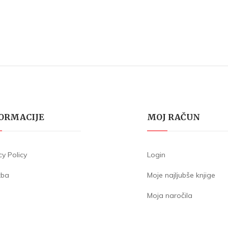
ORMACIJE
MOJ RAČUN
cy Policy
Login
žba
Moje najljubše knjige
Moja naročila