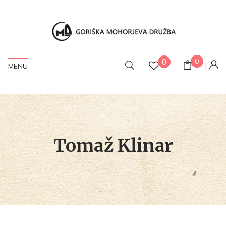
0
0
MENU
Tomaž Klinar