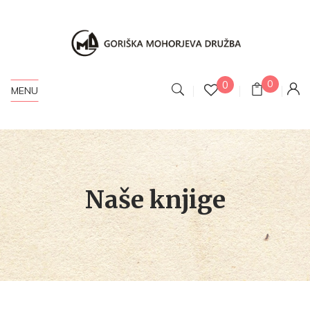
0
0
MENU
Naše knjige