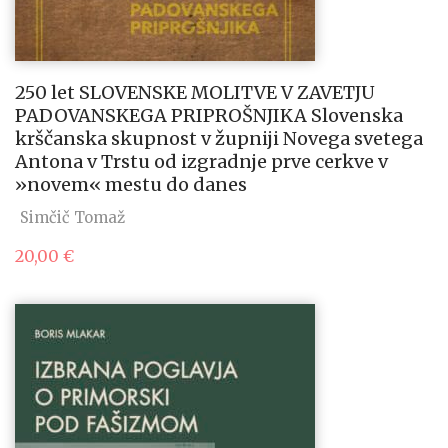
250 let SLOVENSKE MOLITVE V ZAVETJU
PADOVANSKEGA PRIPROŠNJIKA Slovenska
krščanska skupnost v župniji Novega svetega
Antona v Trstu od izgradnje prve cerkve v
»novem« mestu do danes
Simčič Tomaž
20,00
€