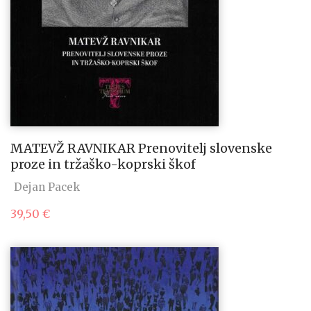
MATEVŽ RAVNIKAR Prenovitelj slovenske
proze in tržaško-koprski škof
Dejan Pacek
39,50
€