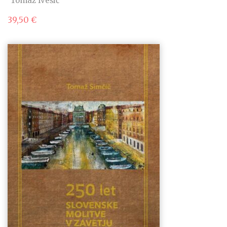
Tomaž Ivešić
39,50
€