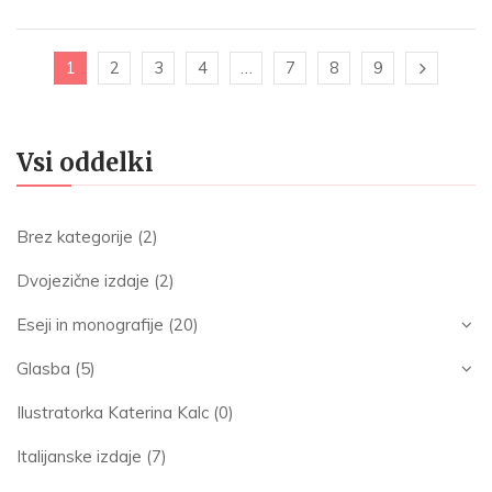
1
2
3
4
…
7
8
9
Vsi oddelki
Brez kategorije
(2)
Dvojezične izdaje
(2)
Eseji in monografije
(20)
Glasba
(5)
Ilustratorka Katerina Kalc
(0)
Italijanske izdaje
(7)