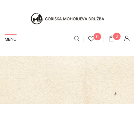
0
0
MENU