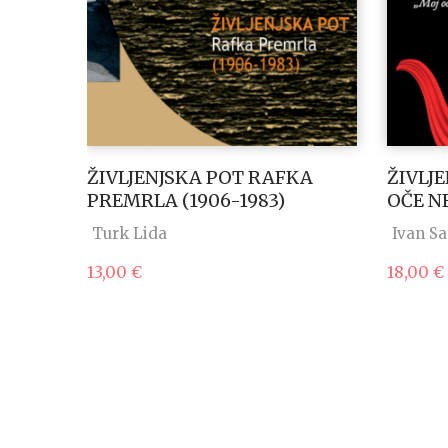
-1945
ŽIVLJENJSKA POT RAFKA
ŽIVLJE
PREMRLA (1906-1983)
OČE NE
Turk Lida
Ivan S
13,00
€
18,00
€