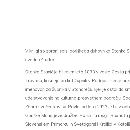
V knjigi so zbrani spisi goriškega duhovnika Stanka St
uvodno študijo.
Stanko Stanič je bil rojen leta 1893 v vasici Cesta pr
Travniku, kasneje pa kot župnik v Podgori, kjer je pr
imenovan za župnika v Štandrežu, kjer je ostal do s
udejstvovanje na kulturno-prosvetnem področju. Sodelo
Zbora svečenikov sv. Pavla, od leta 1923 je bil v odb
Goriške Mohorjeve družbe. Po smrti msgr. Brumata pa 
Slovenskem Primorcu in Svetogorski Kraljici, v Katoli