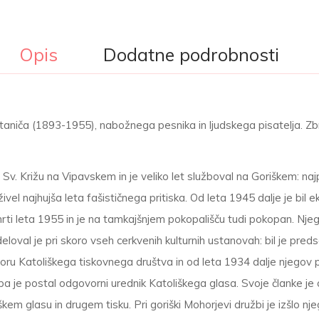
Opis
Dodatne podrobnosti
aniča (1893-1955), nabožnega pesnika in ljudskega pisatelja. Zbral i
i Sv. Križu na Vipavskem in je veliko let služboval na Goriškem: naj
eživel najhujša leta fašističnega pritiska. Od leta 1945 dalje je b
mrti leta 1955 in je na tamkajšnjem pokopališču tudi pokopan. Nje
val je pri skoro vseh cerkvenih kulturnih ustanovah: bil je predsed
oru Katoliškega tiskovnega društva in od leta 1934 dalje njegov pre
je postal odgovorni urednik Katoliškega glasa. Svoje članke je o
škem glasu in drugem tisku. Pri goriški Mohorjevi družbi je izšlo n