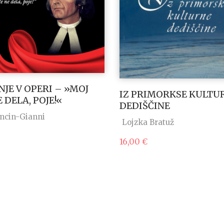
NJE V OPERI – »MOJ
IZ PRIMORKSE KULTU
 DELA, POJE!«
DEDIŠČINE
ancin-Gianni
Lojzka Bratuž
16,00
€