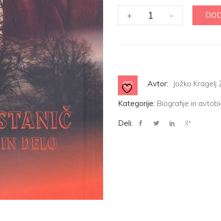
STANKO
+
-
DOD
STANIČ
-
ŽIVLJENJE
IN
DELO
količina
Avtor:
Jožko Kragelj Z
Kategorije:
Biografije in avtobi
Deli: