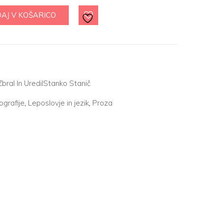
AJ V KOŠARICO
bral In Uredil
Stanko Stanič
ografije
,
Leposlovje in jezik
,
Proza