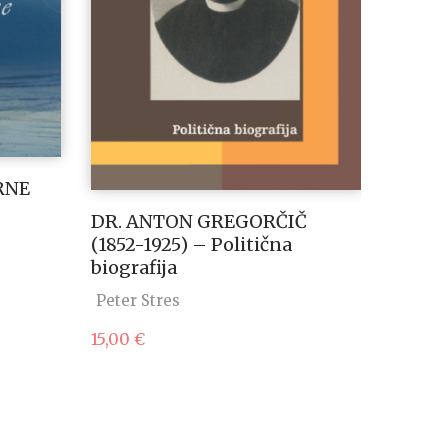
DNEVN
RNE
Rudolf
DR. ANTON GREGORČIČ
(1852-1925) – Politična
28,00
biografija
Peter Stres
15,00
€