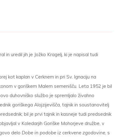
n uredil jih je Jožko Kragelj, ki je napisal tudi
prej kot kaplan v Cerknem in pri Sv. Ignaciju na
il ekonom v goriškem Malem semenišču. Leta 1952 je bil
govo duhovniško službo je spremljalo živahno
nik goriškega Alojzijevišča, tajnik in soustanovitelj
dsednik; bil je prvi tajnik in kasneje tudi predsednik
bjavljal v Koledarjih Goriške Mohorjeve družbe, v
jegovo delo
Dobe in podobe iz cerkvene zgodovine
, s