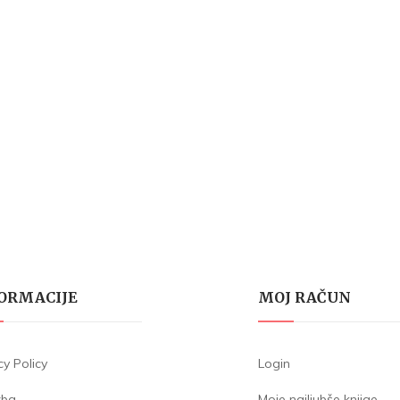
ORMACIJE
MOJ RAČUN
cy Policy
Login
žba
Moje najljubše knjige