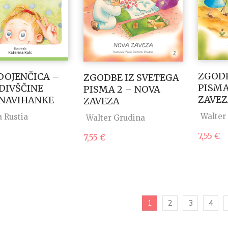
ZGODB
DOJENČICA –
ZGODBE IZ SVETEGA
PISMA
IVŠČINE
PISMA 2 – NOVA
ZAVE
NAVIHANKE
ZAVEZA
Walter
 Rustia
Walter Grudina
7,55
€
7,55
€
1
2
3
4