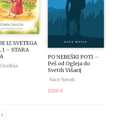
E IZ SVETEGA
 1 – STARA
ZA
PO NEBEŠKI POTI –
Peš od Ogleja do
 Grudina
Svetih Višarij
Nace Novak
17,00
€