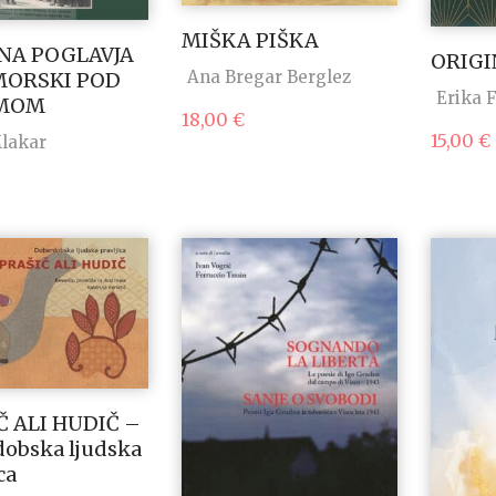
MIŠKA PIŠKA
NA POGLAVJA
ORIGI
Ana Bregar Berglez
MORSKI POD
Erika 
ZMOM
18,00
€
15,00
€
Mlakar
Č ALI HUDIČ –
obska ljudska
ca