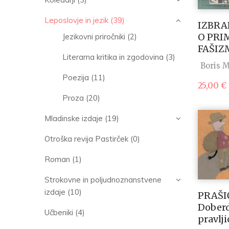
Leposlovje in jezik
(39)
IZBRA
O PRI
Jezikovni priročniki
(2)
FAŠI
Literarna kritika in zgodovina
(3)
Boris 
Poezija
(11)
25,00
€
Proza
(20)
Mladinske izdaje
(19)
Otroška revija Pastirček
(0)
Roman
(1)
Strokovne in poljudnoznanstvene
izdaje
(10)
PRAŠI
Doberd
Učbeniki
(4)
pravlji