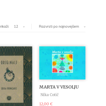
rikaži:
12
Razvrsti po najnovejšem
MARTA V VESOLJU
Nika Cotič
12,00
€