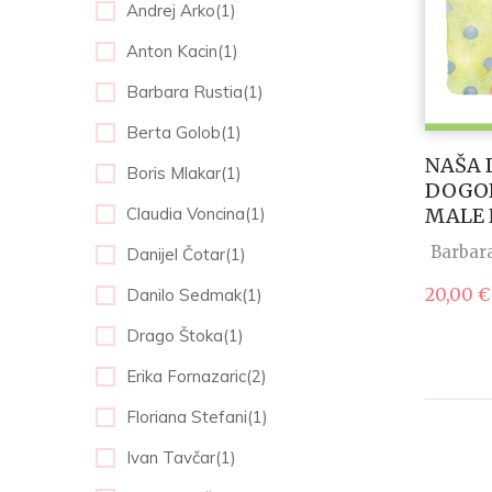
Andrej Arko(1)
Anton Kacin(1)
Barbara Rustia(1)
Berta Golob(1)
NAŠA 
Boris Mlakar(1)
DOGOD
MALE 
Claudia Voncina(1)
Barbara
Danijel Čotar(1)
20,00
€
Danilo Sedmak(1)
Drago Štoka(1)
Erika Fornazaric(2)
Floriana Stefani(1)
Ivan Tavčar(1)