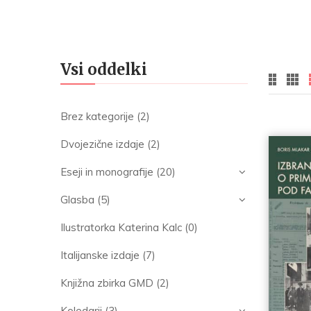
Vsi oddelki
Brez kategorije
(2)
Dvojezične izdaje
(2)
Eseji in monografije
(20)
Glasba
(5)
Ilustratorka Katerina Kalc
(0)
Italijanske izdaje
(7)
Knjižna zbirka GMD
(2)
Koledarji
(3)