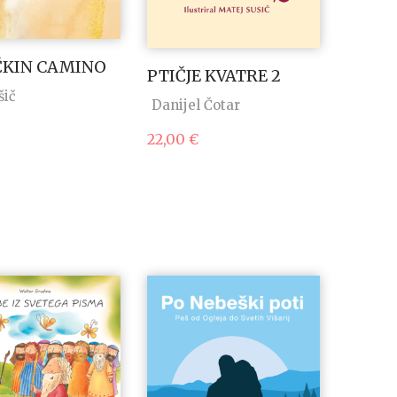
ČKIN CAMINO
PTIČJE KVATRE 2
šič
Danijel Čotar
22,00
€