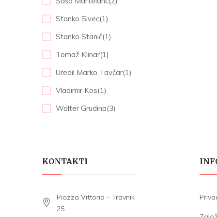
Saša Martelanc(2)
Stanko Sivec(1)
Stanko Stanič(1)
Tomaž Klinar(1)
Uredil Marko Tavčar(1)
Vladimir Kos(1)
Walter Grudina(3)
KONTAKTI
INF
Piazza Vittoria – Travnik
Priva
25
Zalo