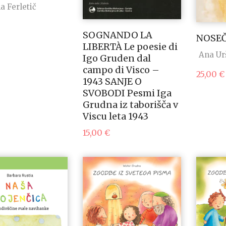
a Ferletič
SOGNANDO LA
NOSE
LIBERTÀ Le poesie di
Ana Ur
Igo Gruden dal
campo di Visco –
25,00
€
1943 SANJE O
SVOBODI Pesmi Iga
Grudna iz taborišča v
Viscu leta 1943
15,00
€