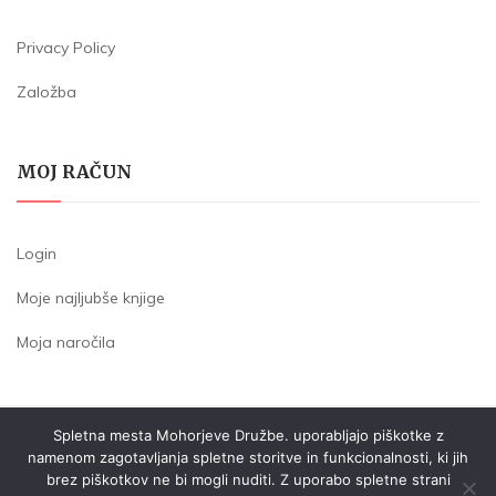
Privacy Policy
Založba
MOJ RAČUN
Login
Moje najljubše knjige
Moja naročila
Spletna mesta Mohorjeve Družbe. uporabljajo piškotke z
SOCIETA' COOPERATIVA - ZADRUGA GORISKA MOHORJEVA
namenom zagotavljanja spletne storitve in funkcionalnosti, ki jih
P.IVA: IT00480890318
brez piškotkov ne bi mogli nuditi. Z uporabo spletne strani