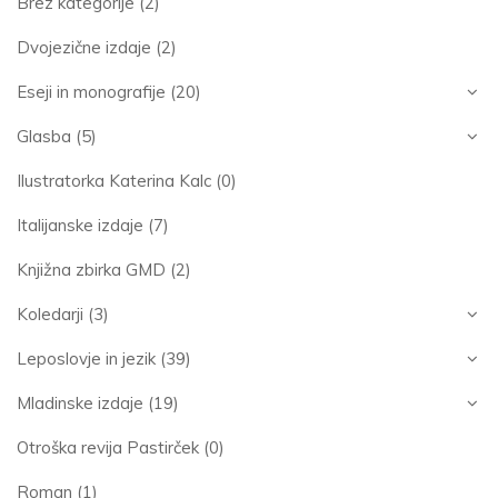
Brez kategorije
(2)
Dvojezične izdaje
(2)
Eseji in monografije
(20)
Glasba
(5)
Ilustratorka Katerina Kalc
(0)
Italijanske izdaje
(7)
Knjižna zbirka GMD
(2)
Koledarji
(3)
Leposlovje in jezik
(39)
Mladinske izdaje
(19)
Otroška revija Pastirček
(0)
Roman
(1)