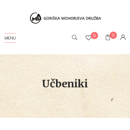
0
0
MENU
Učbeniki