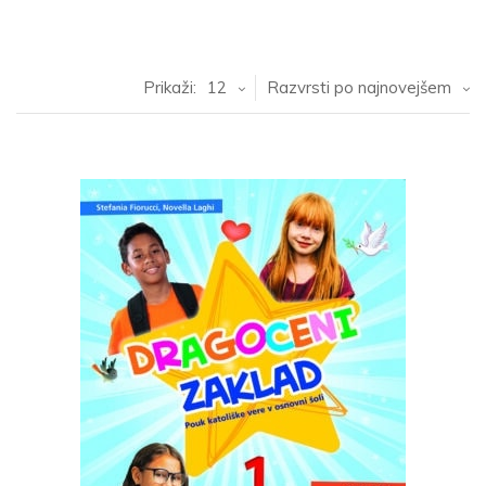
Prikaži:
12
Razvrsti po najnovejšem