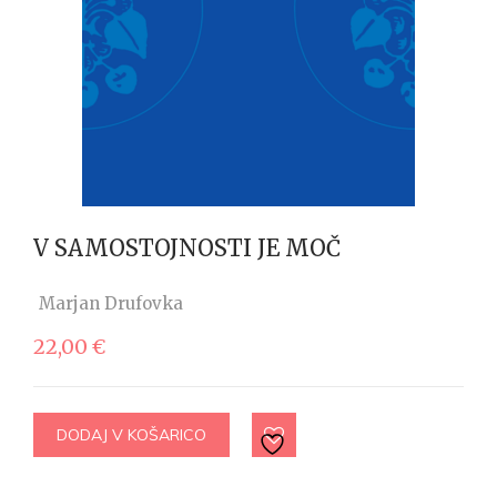
V SAMOSTOJNOSTI JE MOČ
Marjan Drufovka
22,00
€
DODAJ V KOŠARICO