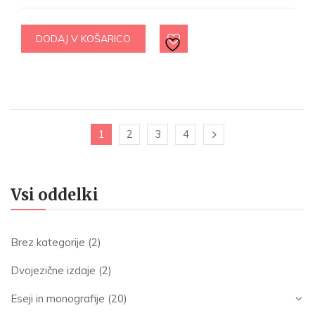
DODAJ V KOŠARICO
1
2
3
4
Vsi oddelki
Brez kategorije
(2)
Dvojezične izdaje
(2)
Eseji in monografije
(20)