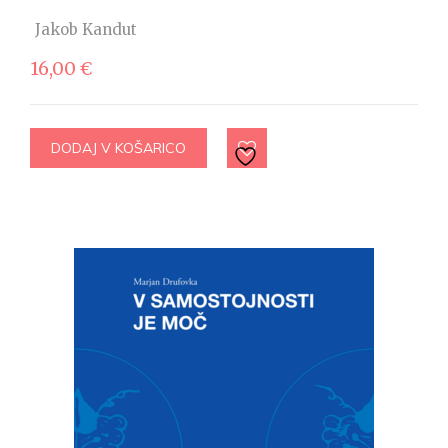
Jakob Kandut
16,00
€
DODAJ V KOŠARICO