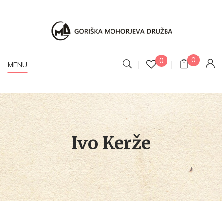
0
0
MENU
Ivo Kerže