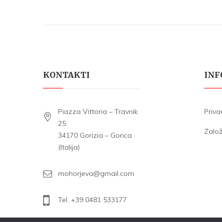
KONTAKTI
INF
Piazza Vittoria – Travnik
Priva
25
Zalo
34170 Gorizia – Gorica
(Italija)
mohorjeva@gmail.com
Tel. +39 0481 533177