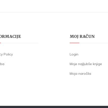
ORMACIJE
MOJ RAČUN
cy Policy
Login
žba
Moje najljubše knjige
Moja naročila