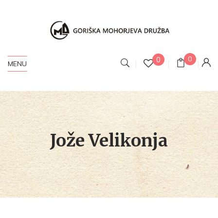
0
0
MENU
Jože Velikonja