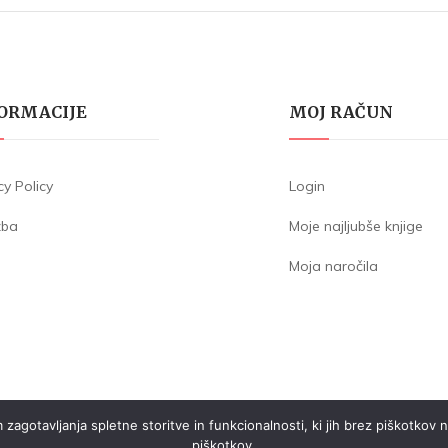
ORMACIJE
MOJ RAČUN
cy Policy
Login
žba
Moje najljubše knjige
Moja naročila
otavljanja spletne storitve in funkcionalnosti, ki jih brez piškotkov ne
piškotkov.