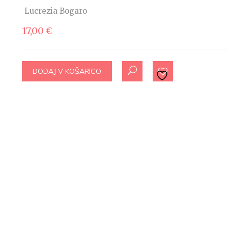
Lucrezia Bogaro
17,00
€
DODAJ V KOŠARICO