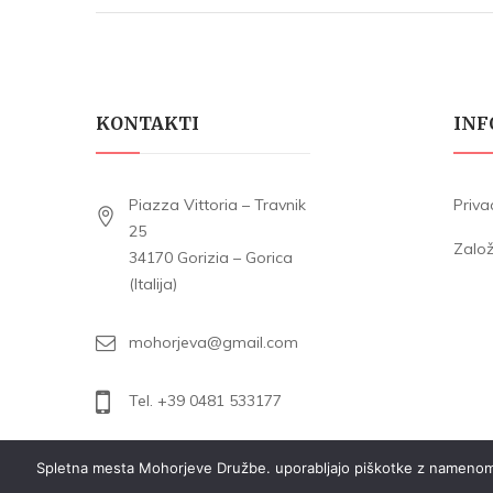
KONTAKTI
INF
Piazza Vittoria – Travnik
Priva
25
Zalo
34170 Gorizia – Gorica
(Italija)
mohorjeva@gmail.com
Tel. +39 0481 533177
Spletna mesta Mohorjeve Družbe. uporabljajo piškotke z namenom zag