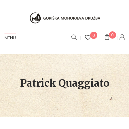
0
0
MENU
Patrick Quaggiato