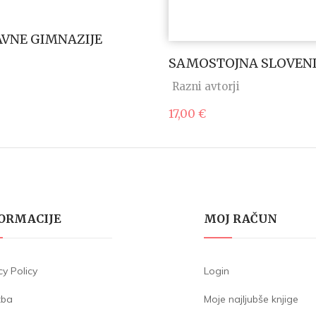
AVNE GIMNAZIJE
SAMOSTOJNA SLOVENI
Razni avtorji
17,00
€
ORMACIJE
MOJ RAČUN
cy Policy
Login
žba
Moje najljubše knjige