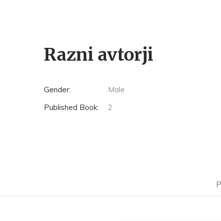
Razni avtorji
Gender:
Male
Published Book:
2
P