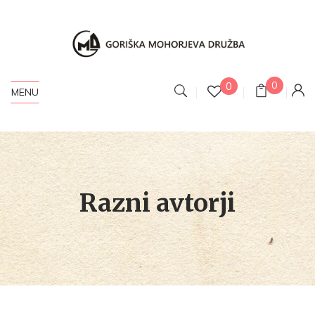
0
0
MENU
Razni avtorji