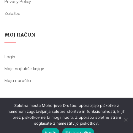
Privacy Policy
Založba
MOJ RAČUN
Login
Moje najljubše knjige
Moja naročila
Spletna mesta Mohorjeve Družbe. uporabljajo piškotke z
SOCIETA' COOPERATIVA - ZADRUGA GORISKA MOHORJEVA
namenom zagotavljanja spletne storitve in funkcionalnosti, ki jih
P.IVA: IT00480890318
brez piškotkov ne bi mogli nuditi. Z uporabo spletne strani
soglašate z namestitvijo piškotkov.
Vredu
Privacy policy