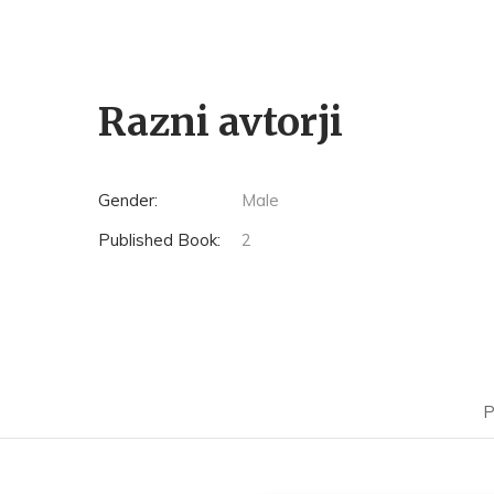
Razni avtorji
Gender:
Male
Published Book:
2
P