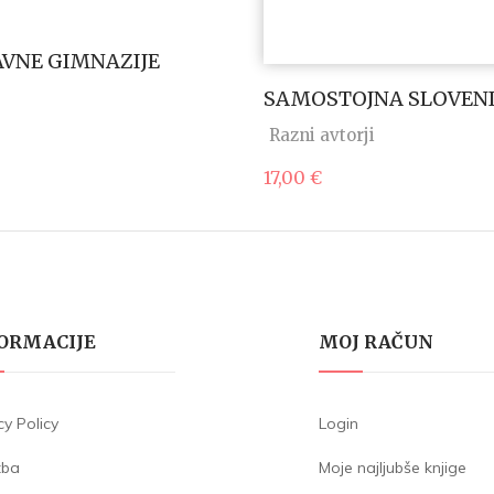
AVNE GIMNAZIJE
SAMOSTOJNA SLOVENI
Razni avtorji
17,00
€
ORMACIJE
MOJ RAČUN
cy Policy
Login
žba
Moje najljubše knjige