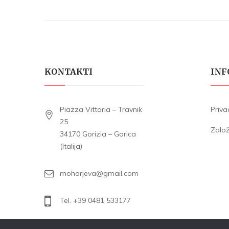
KONTAKTI
INF
Piazza Vittoria – Travnik
Priva
25
Zalo
34170 Gorizia – Gorica
(Italija)
mohorjeva@gmail.com
Tel. +39 0481 533177