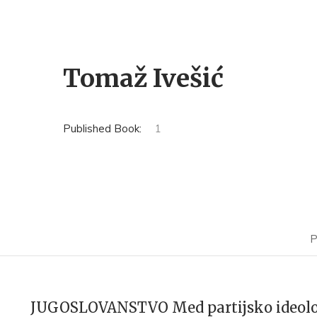
Tomaž Ivešić
Published Book:
1
P
JUGOSLOVANSTVO Med partijsko ideolog