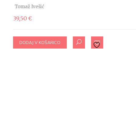
Tomaž Ivešić
39,50
€
DODAJ V KOŠARICO