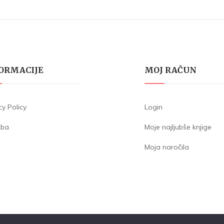
ORMACIJE
MOJ RAČUN
cy Policy
Login
žba
Moje najljubše knjige
Moja naročila