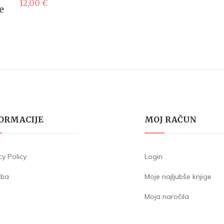
12,00
€
e
ORMACIJE
MOJ RAČUN
cy Policy
Login
žba
Moje najljubše knjige
Moja naročila