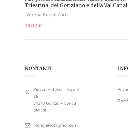
Triestina, del Goriziano e della Val Canal
Verena Korsič Zorn
38,00
€
KONTAKTI
INF
Piazza Vittoria – Travnik
Priva
25
Zalo
34170 Gorizia – Gorica
(Italija)
mohorjeva@gmail.com