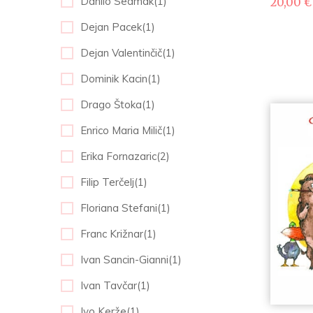
Danilo Sedmak(1)
20,00
€
Dejan Pacek(1)
Dejan Valentinčič(1)
Dominik Kacin(1)
Drago Štoka(1)
Enrico Maria Milič(1)
Erika Fornazaric(2)
Filip Terčelj(1)
Floriana Stefani(1)
Franc Križnar(1)
Ivan Sancin-Gianni(1)
Ivan Tavčar(1)
Ivo Kerže(1)