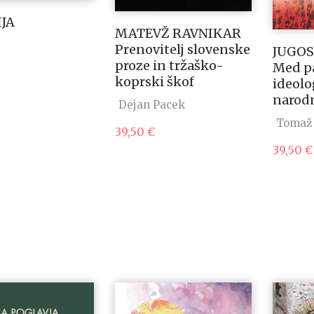
JA
MATEVŽ RAVNIKAR
Prenovitelj slovenske
JUGO
proze in tržaško-
Med pa
koprski škof
ideolo
narod
Dejan Pacek
Tomaž 
39,50
€
39,50
€