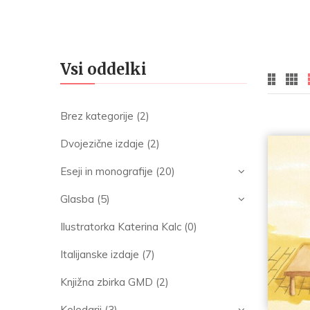
Vsi oddelki
Brez kategorije
(2)
Dvojezične izdaje
(2)
Eseji in monografije
(20)
Glasba
(5)
Ilustratorka Katerina Kalc
(0)
Italijanske izdaje
(7)
Knjižna zbirka GMD
(2)
Koledarji
(3)