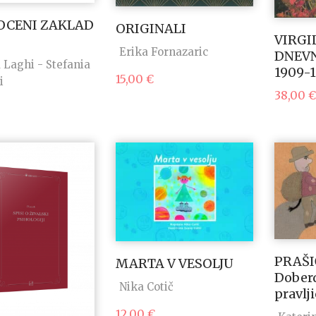
CENI ZAKLAD
ORIGINALI
VIRGI
Erika Fornazaric
DNEVN
 Laghi - Stefania
1909-
15,00
€
i
38,00
€
PRAŠI
MARTA V VESOLJU
Dober
Nika Cotič
pravlj
12,00
€