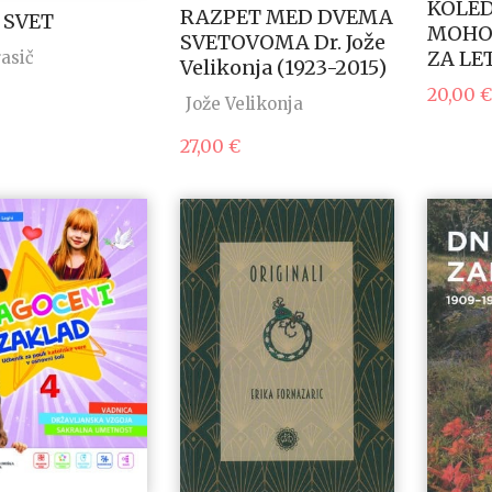
KOLED
RAZPET MED DVEMA
 SVET
MOHO
SVETOVOMA Dr. Jože
ZA LE
asič
Velikonja (1923-2015)
20,00
€
Jože Velikonja
27,00
€