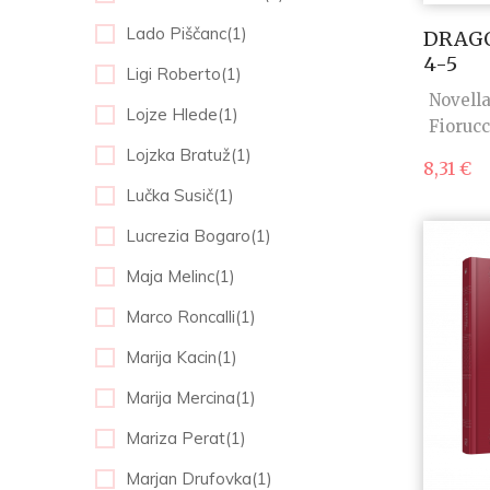
Lado Piščanc(1)
DRAGO
4-5
Ligi Roberto(1)
Novella
Lojze Hlede(1)
Fiorucc
Lojzka Bratuž(1)
8,31
€
Lučka Susič(1)
Lucrezia Bogaro(1)
Maja Melinc(1)
Marco Roncalli(1)
Marija Kacin(1)
Marija Mercina(1)
Mariza Perat(1)
Marjan Drufovka(1)