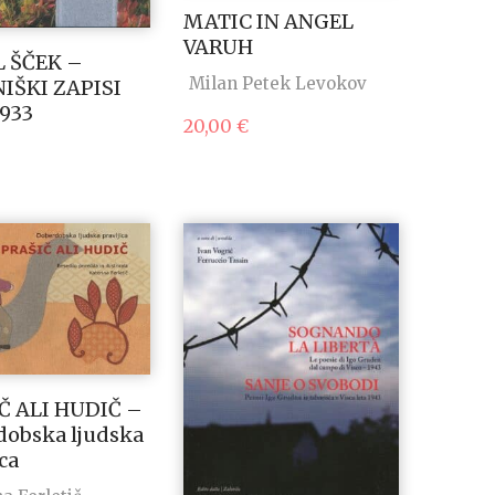
MATIC IN ANGEL
VARUH
L ŠČEK –
Milan Petek Levokov
IŠKI ZAPISI
1933
20,00
€
Č ALI HUDIČ –
dobska ljudska
ica