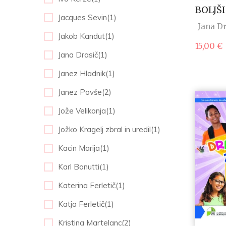
BOLJŠI
Jacques Sevin(1)
Jana Dr
Jakob Kandut(1)
15,00
€
Jana Drasič(1)
Janez Hladnik(1)
Janez Povše(2)
Jože Velikonja(1)
Jožko Kragelj zbral in uredil(1)
Kacin Marija(1)
Karl Bonutti(1)
Katerina Ferletič(1)
Katja Ferletič(1)
Kristina Martelanc(2)