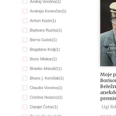
Andrej Vončina(1)
Andreja Korenčan(1)
Anton Kacin(1)
Barbara Rustia(1)
Berta Golob(1)
Bogdana Kralj(1)
Boris Mlakar(1)
Branko Marušič(1)
Moje pr
Bruno J. Korošak(1)
Boris
Beležn
Claudia Voncina(1)
anekdo
Cristina Noacco(1)
premi
Danijel Čotar(1)
Ligi Ro