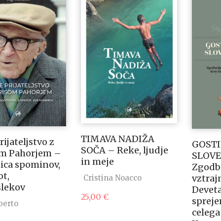
TIMAVA NADIŽA
ijateljstvo z
GOSTI
SOČA – Reke, ljudje
om Pahorjem –
SLOVE
in meje
ica spominov,
Zgodba
t,
vztraj
Cristina Noacco
slekov
Deveta
25,00
€
spreje
berto
celega