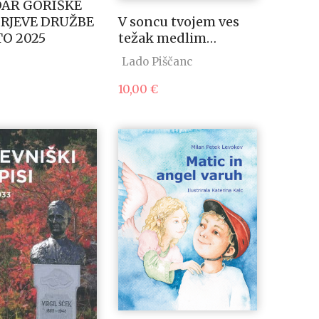
AR GORIŠKE
RJEVE DRUŽBE
V soncu tvojem ves
TO 2025
težak medlim…
Lado Piščanc
10,00
€