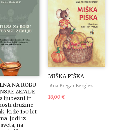
MIŠKA PIŠKA
LNA NA ROBU
Ana Bregar Berglez
NSKE ZEMLJE
18,00
€
 ljubezni in
nosti družine
k, ki že 150 let
ma ljudi iz
 sveta, na