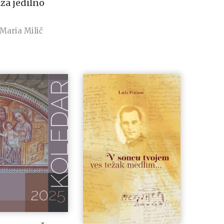
 za jedilno
 Maria Milič