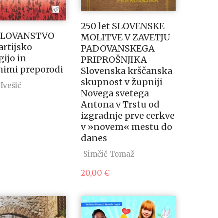
250 let SLOVENSKE
SLOVANSTVO
MOLITVE V ZAVETJU
rtijsko
PADOVANSKEGA
gijo in
PRIPROŠNJIKA
nimi preporodi
Slovenska krščanska
skupnost v župniji
Ivešić
Novega svetega
Antona v Trstu od
izgradnje prve cerkve
v »novem« mestu do
danes
Simčič Tomaž
20,00
€