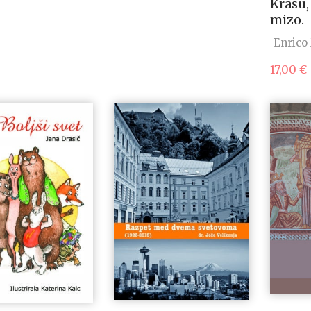
Krasu,
mizo.
Enrico
17,00
€