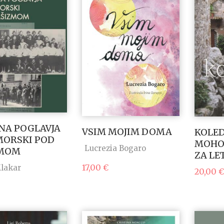
NA POGLAVJA
VSIM MOJIM DOMA
KOLED
MORSKI POD
MOHO
Lucrezia Bogaro
ZMOM
ZA LE
17,00
€
Mlakar
20,00
€