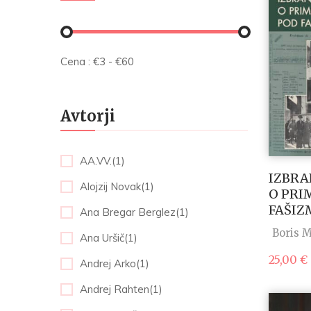
Cena :
€
3
- €
60
Avtorji
AA.VV.(1)
IZBRA
Alojzij Novak(1)
O PRI
FAŠI
Ana Bregar Berglez(1)
Boris 
Ana Uršič(1)
25,00
€
Andrej Arko(1)
Andrej Rahten(1)