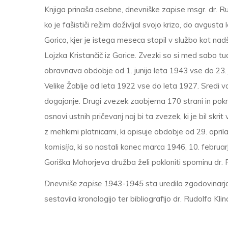
Knjiga prinaša osebne, dnevniške zapise msgr. dr. Rud
ko je fašističi režim doživljal svojo krizo, do avgust
Gorico, kjer je istega meseca stopil v službo kot nadšk
Lojzka Kristančič iz Gorice. Zvezki so si med sabo tudi
obravnava obdobje od 1. junija leta 1943 vse do 23. j
Velike Žablje od leta 1922 vse do leta 1927. Sredi voj
dogajanje. Drugi zvezek zaobjema 170 strani in pokri
osnovi ustnih pričevanj naj bi ta zvezek, ki je bil skrit
z mehkimi platnicami, ki opisuje obdobje od 29. apr
komisija
, ki so nastali konec marca 1946, 10. februar
Goriška Mohorjeva družba želi pokloniti spominu dr. 
Dnevniše zapise 1943-1945
sta uredila zgodovinarja
sestavila kronologijo ter bibliografijo dr. Rudolfa Kl