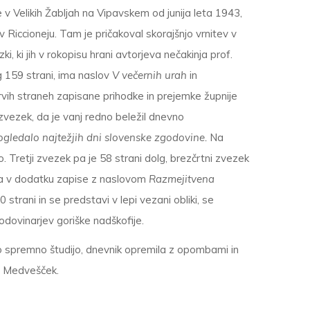
e v Velikih Žabljah na Vipavskem od junija leta 1943,
v Riccioneju. Tam je pričakoval skorajšnjo vrnitev v
i, ki jih v rokopisu hrani avtorjeva nečakinja prof.
lg 159 strani, ima naslov
V večernih urah
in
prvih straneh zapisane prihodke in prejemke župnije
 zvezek, da je vanj redno beležil dnevno
ogledalo najtežjih dni slovenske zgodovine.
Na
ico. Tretji zvezek pa je 58 strani dolg, brezčrtni zvezek
a v dodatku zapise z naslovom
Razmejitvena
strani in se predstavi v lepi vezani obliki, se
odovinarjev goriške nadškofije.
pno spremno študijo, dnevnik opremila z opombami in
el Medvešček.