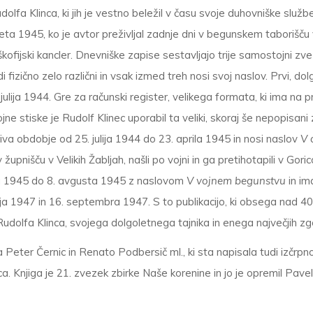
olfa Klinca, ki jih je vestno beležil v času svoje duhovniške služb
a leta 1945, ko je avtor preživljal zadnje dni v begunskem taborišču 
ofijski kancler. Dnevniške zapise sestavljajo trije samostojni zvezk
 fizično zelo različni in vsak izmed treh nosi svoj naslov. Prvi, do
ulija 1944. Gre za računski register, velikega formata, ki ima na 
ne stiske je Rudolf Klinec uporabil ta veliki, skoraj še nepopisani
va obdobje od 25. julija 1944 do 23. aprila 1945 in nosi naslov
V 
 v župnišču v Velikih Žabljah, našli po vojni in ga pretihotapili v Gor
ila 1945 do 8. avgusta 1945 z naslovom
V vojnem begunstvu
in im
ja 1947 in 16. septembra 1947. S to publikacijo, ki obsega nad 400 
Rudolfa Klinca, svojega dolgoletnega tajnika in enega največjih zg
 Peter Černic in Renato Podbersič ml., ki sta napisala tudi izčr
inca. Knjiga je 21. zvezek zbirke Naše korenine in jo je opremil Pav