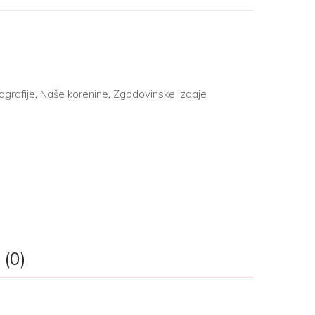
ografije
,
Naše korenine
,
Zgodovinske izdaje
 (0)