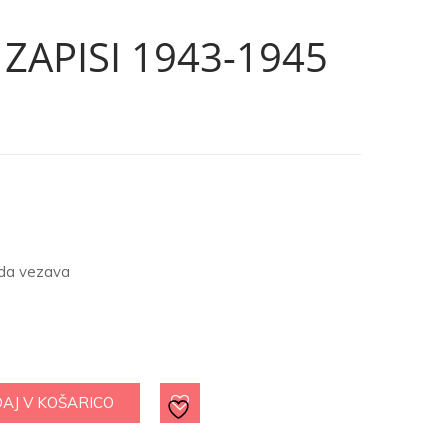
ZAPISI 1943-1945
rda vezava
AJ V KOŠARICO