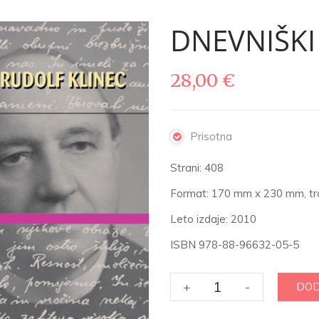
DNEVNIŠKI 
28,00
€
Prisotna
Strani: 408
Format: 170 mm x 230 mm, t
Leto izdaje: 2010
ISBN 978-88-96632-05-5
DNEVNIŠKI
+
-
DOD
ZAPISI
1943-