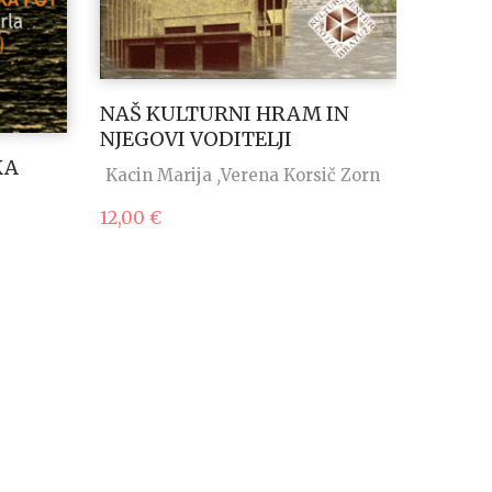
NAŠ KULTURNI HRAM IN
NJEGOVI VODITELJI
BITI S
KA
Kacin Marija
Verena Korsič Zorn
sklada
12,00
€
Franc 
18,00
€