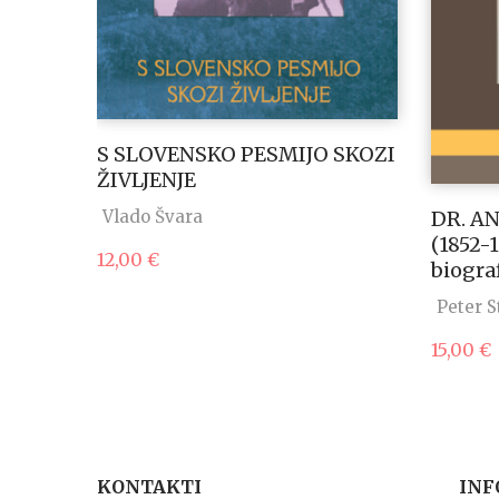
S SLOVENSKO PESMIJO SKOZI
ŽIVLJENJE
rija
DR. A
Vlado Švara
i
(1852-
12,00
€
biograf
Peter S
15,00
€
KONTAKTI
INF