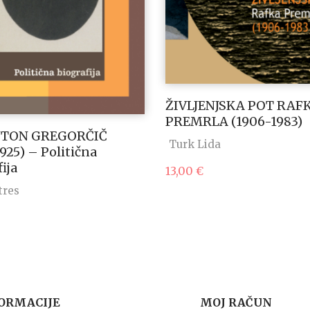
ŽIVLJENJSKA POT RAF
PREMRLA (1906-1983)
NTON GREGORČIČ
Turk Lida
1925) – Politična
ija
13,00
€
tres
ORMACIJE
MOJ RAČUN