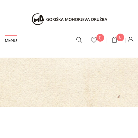
0
0
MENU