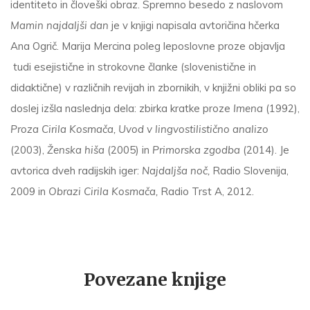
identiteto in človeški obraz. Spremno besedo z naslovom
Mamin najdaljši dan
je v knjigi napisala avtoričina hčerka
Ana Ogrič. Marija Mercina poleg leposlovne proze objavlja
tudi esejistične in strokovne članke (slovenistične in
didaktične) v različnih revijah in zbornikih, v knjižni obliki pa so
doslej izšla naslednja dela: zbirka kratke proze
Imena
(1992),
Proza Cirila Kosmača, Uvod v lingvostilistično analizo
(2003),
Ženska hiša
(2005) in
Primorska zgodba
(2014). Je
avtorica dveh radijskih iger:
Najdaljša noč,
Radio Slovenija,
2009 in
Obrazi Cirila Kosmača,
Radio Trst A, 2012.
Povezane knjige