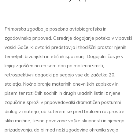
Primorska zgodba
je posebna avtobiografska in
zgodovinska pripoved. Osrednje dogajanje poteka v vipavski
vasici Goče, ki avtorici predstavlja izhodiščni prostor njenih
temeljnih bivanjskih in etičnih spoznanj. Dogajalni čas je v
knjigi zgoščen na en sam dan po materini smrti,
retrospektivni dogodki pa segajo vse do začetka 20.
stoletja. Nočno branje materinih dnevniških zapiskov in
pisem ter različnih sodnih in drugih uradnih listin iz njene
zapuščine sproži v pripovedovalki dramatičen postumni
dialog z materjo, ob katerem se pred bralcem razprostre
slika majhne, tesno povezane vaške skupnosti in njenega
prizadevanja, da bi med noži zgodovine ohranila svojo