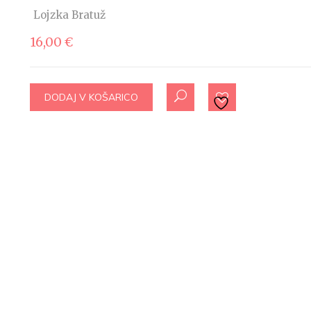
Lojzka Bratuž
16,00
€
DODAJ V KOŠARICO