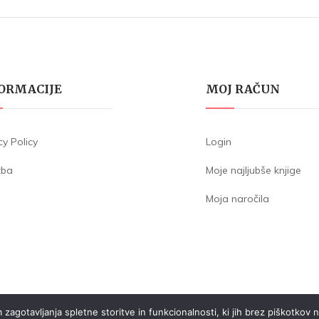
ORMACIJE
MOJ RAČUN
cy Policy
Login
žba
Moje najljubše knjige
Moja naročila
otavljanja spletne storitve in funkcionalnosti, ki jih brez piškotkov ne