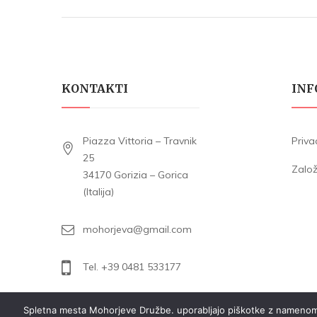
KONTAKTI
INF
Piazza Vittoria – Travnik
Priva
25
Zalo
34170 Gorizia – Gorica
(Italija)
mohorjeva@gmail.com
Tel. +39 0481 533177
Spletna mesta Mohorjeve Družbe. uporabljajo piškotke z namenom zag