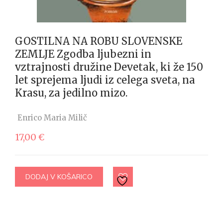
GOSTILNA NA ROBU SLOVENSKE
ZEMLJE Zgodba ljubezni in
vztrajnosti družine Devetak, ki že 150
let sprejema ljudi iz celega sveta, na
Krasu, za jedilno mizo.
Enrico Maria Milič
17,00
€
DODAJ V KOŠARICO