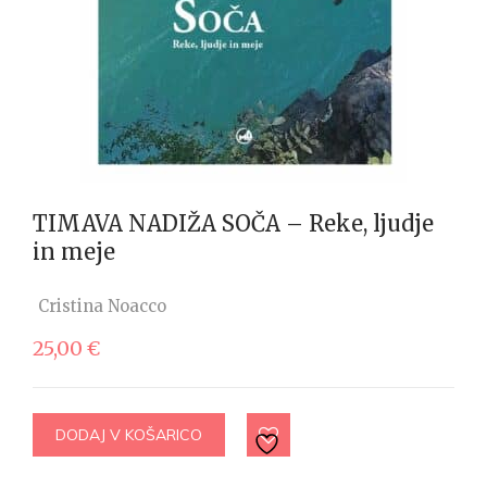
TIMAVA NADIŽA SOČA – Reke, ljudje
in meje
Cristina Noacco
25,00
€
DODAJ V KOŠARICO