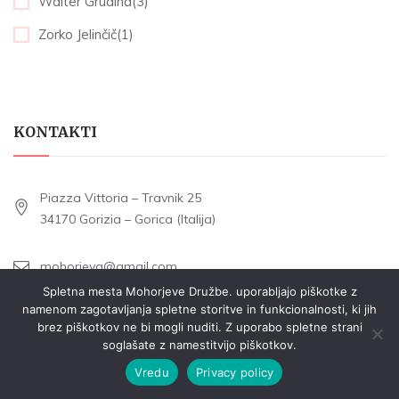
Walter Grudina(3)
Zorko Jelinčič(1)
KONTAKTI
Piazza Vittoria – Travnik 25
34170 Gorizia – Gorica (Italija)
mohorjeva@gmail.com
Spletna mesta Mohorjeve Družbe. uporabljajo piškotke z
namenom zagotavljanja spletne storitve in funkcionalnosti, ki jih
Tel. +39 0481 533177
brez piškotkov ne bi mogli nuditi. Z uporabo spletne strani
soglašate z namestitvijo piškotkov.
Vredu
Privacy policy
INFORMACIJE