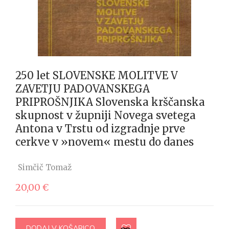
250 let SLOVENSKE MOLITVE V
ZAVETJU PADOVANSKEGA
PRIPROŠNJIKA Slovenska krščanska
skupnost v župniji Novega svetega
Antona v Trstu od izgradnje prve
cerkve v »novem« mestu do danes
Simčič Tomaž
20,00
€
DODAJ V KOŠARICO