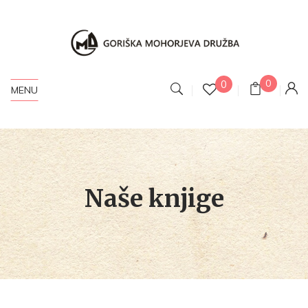
0
0
MENU
Naše knjige