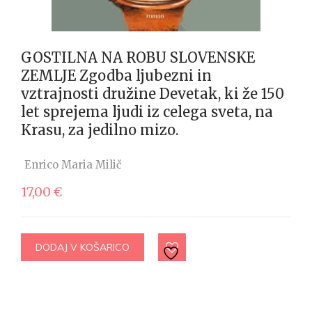
GOSTILNA NA ROBU SLOVENSKE
ZEMLJE Zgodba ljubezni in
vztrajnosti družine Devetak, ki že 150
let sprejema ljudi iz celega sveta, na
Krasu, za jedilno mizo.
Enrico Maria Milič
17,00
€
DODAJ V KOŠARICO