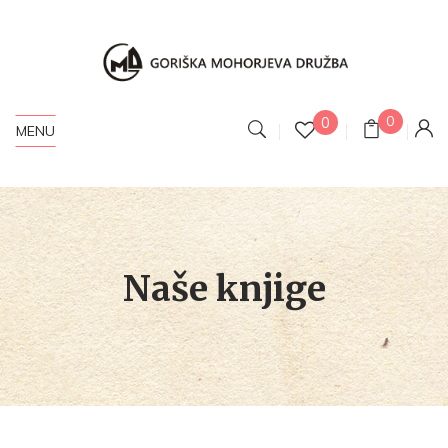
0
0
MENU
Naše knjige