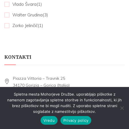
Vlado Švara(1)
Walter Grudina(3)
Zorko Jelinčič(1)
KONTAKTI
Piazza Vittoria – Travnik 25
34170 Gorizia – Gorica (Italija)
Spletna mesta Mohorjeve Družbe. uporabljajo piškotke z
namenom zagotavljanja spletne storitve in funkcionalnosti, ki jih
mohorjeva@gmail.com
brez piškotkov ne bi mogli nuditi. Z uporabo spletne strani
soglašate z namestitvijo piškotkov.
Tel. +39 0481 533177
Vredu
Privacy policy