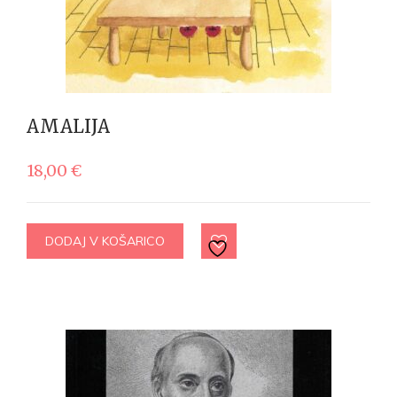
AMALIJA
18,00
€
DODAJ V KOŠARICO