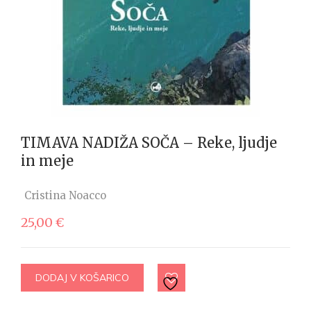
TIMAVA NADIŽA SOČA – Reke, ljudje
in meje
Cristina Noacco
25,00
€
DODAJ V KOŠARICO