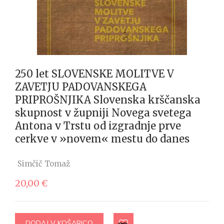
250 let SLOVENSKE MOLITVE V
ZAVETJU PADOVANSKEGA
PRIPROŠNJIKA Slovenska krščanska
skupnost v župniji Novega svetega
Antona v Trstu od izgradnje prve
cerkve v »novem« mestu do danes
Simčič Tomaž
20,00
€
DODAJ V KOŠARICO