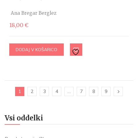
Ana Bregar Berglez
18,00
€
DODAJ V KOŠARICO
1
2
3
4
…
7
8
9
Vsi oddelki