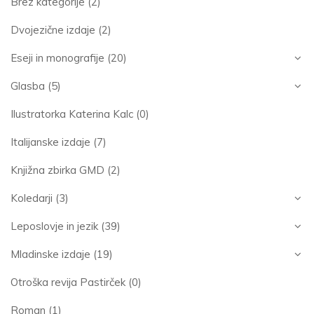
Brez kategorije
(2)
Dvojezične izdaje
(2)
Eseji in monografije
(20)
Glasba
(5)
Ilustratorka Katerina Kalc
(0)
Italijanske izdaje
(7)
Knjižna zbirka GMD
(2)
Koledarji
(3)
Leposlovje in jezik
(39)
Mladinske izdaje
(19)
Otroška revija Pastirček
(0)
Roman
(1)