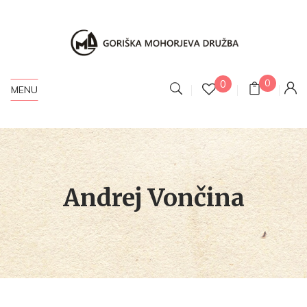
0
0
MENU
Andrej Vončina