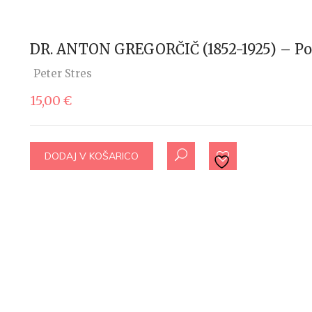
DR. ANTON GREGORČIČ (1852-1925) – Poli
Peter Stres
15,00
€
DODAJ V KOŠARICO