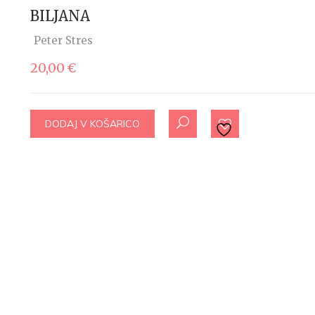
BILJANA
Peter Stres
20,00
€
DODAJ V KOŠARICO