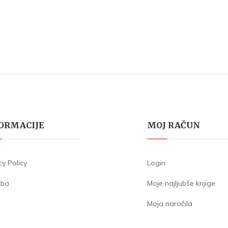
ORMACIJE
MOJ RAČUN
cy Policy
Login
žba
Moje najljubše knjige
Moja naročila