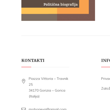
KONTAKTI
INF
Piazza Vittoria – Travnik
Priva
25
Zalo
34170 Gorizia – Gorica
(Italija)
mohorjeva@gmail.com