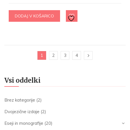
DODAJ V KOŠARICO
1
2
3
4
Vsi oddelki
Brez kategorije
(2)
Dvojezične izdaje
(2)
Eseji in monografije
(20)