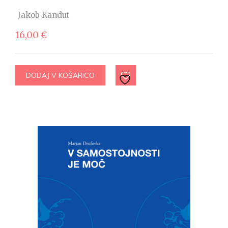
Jakob Kandut
16,00
€
DODAJ V KOŠARICO