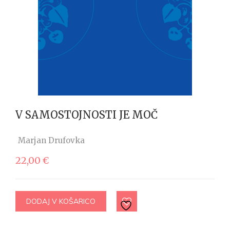
V SAMOSTOJNOSTI JE MOČ
Marjan Drufovka
22,00
€
DODAJ V KOŠARICO