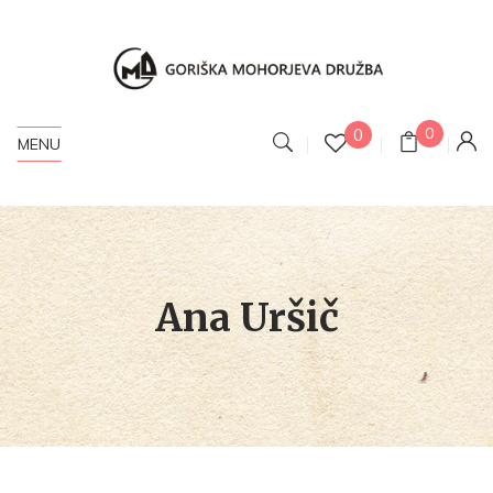
0
0
MENU
Ana Uršič