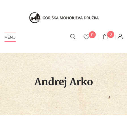
0
0
MENU
Andrej Arko